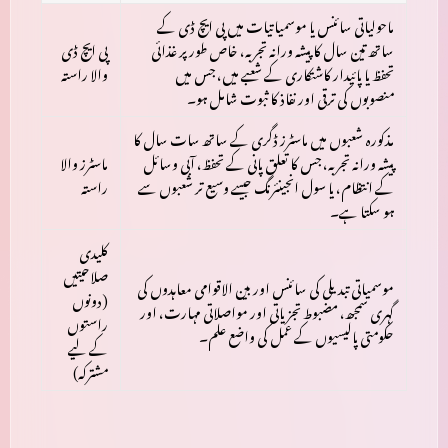
ماحولیاتی سائنس یا موسمیاتیات میں
پی ایچ ڈی
کے
ساتھ
تین سال
کا پیشہ ورانہ تجربہ، خاص طور پر
غذائی
پی ایچ ڈی
تحفظ یا پائیدار کاشتکاری
کے شعبے میں، جس میں
والا راستہ
منصوبوں کی ترقی اور نفاذ کا ثبوت شامل ہو۔
مذکورہ شعبوں میں
ماسٹرز ڈگری
کے ساتھ
سات سال
کا
پیشہ ورانہ تجربہ، جس کا تعلق
پانی کے تحفظ، آبی وسائل
ماسٹرز والا
کے انتظام، یا سول انجینئرنگ
جیسے وسیع تر شعبوں سے
راستہ
ہو سکتا ہے۔
کلیدی
صلاحیتیں
موسمیاتی تبدیلی کی سائنس اور بین الاقوامی معاہدوں کی
(دونوں
گہری سمجھ، مضبوط تجزیاتی اور مواصلاتی مہارت، اور
راستوں
حکومتی پالیسیوں کے عمل کی واضع علم۔
کے لیے
مشترکہ)