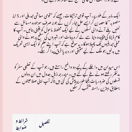
ایک ماہر کے طور پر، آپ قومی ترجیحات، جیسے کہ
“قومی معاشی تبدیلی اور 5 ایز
منصوبہ”
کا حصہ بن کر ایسے حل تیار کریں گے جو نہ صرف موجودہ مسائل سے
نمٹیں بلے آنے والی نسلوں کے لیے ایک محفوظ ماحول کو یقینی بنائیں۔ آپ کا
کام ڈیٹا کی پیچیدہ دنیا سے لے کر دیہات اور شہروں کی سطح پر ہونے والی
عملی تبدیلیوں تک پھیلا ہوگا۔ یہ موقع ہے کہ آپ اپنے علم کو ایک ایسی تحریک
میں بدلیں جو ملک کے لیے حقیقی اور دیرپا فرق پیدا کر سکے۔
اس میدان میں داخلے کے لیے دو واضح راستے ہیں، جو آپ کے تعلیمی سفر کو
مدنظر رکھتے ہوئے طے کیے گئے ہیں۔ مندرجہ ذیل جدول میں ان دونوں
قسطوں کی ضروریات یکجا طور پر پیش کی گئی ہیں تاکہ آپ اپنی صلاحیتوں کے
مطابق بہترین راستہ منتخب کر سکیں:
شرائط و
تفصیل
ضوابط