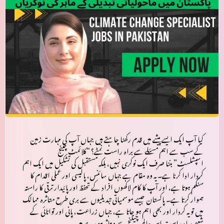
کیا آپ ایک ایسے پیشے میں قدم رکھنا چاہتے ہیں جہاں آپ کی مہارت زمین
کے سب سے اہم مسئلے سے براہ راست نمٹے؟
“کلائمٹ چینج
اسپشلسٹ”
بننا صرف ایک نوکری نہیں، بلکہ مستقبل کی تشکیل میں ایک اہم
کردار ادا کرنا ہے۔ یہ وہ مقام ہے جہاں سائنس، پالیسی اور عملی اقدام کا
سنگم ہوتا ہے، اور آپ کا کام لاکھوں افراد کے تحفظ اور پائیدار ترقی کا راستہ
ہموار کرتا ہے۔ پاکستان جیسے موسمیاتی تبدیلیوں سے بری طرح متاثرہ ممالک
میں تو یہ کردار اور بھی اہم ہو جاتا ہے، جہاں زراعت، پانی اور توانائی کے
شعبے براہ راست اس عالمی چیلنج سے متاثر ہو رہے ہیں۔